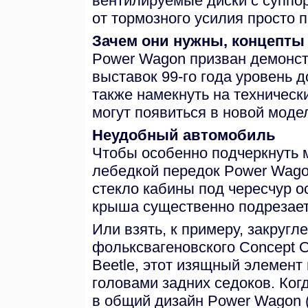
вентилируемые диски с суппор
от тормозного усилия просто 
Зачем они нужны, концепты
Power Wagon призван демонс
выставок 99-го года уровень 
также намекнуть на техническ
могут появиться в новой моде
Неудобный автомобиль
Чтобы особенно подчеркнуть 
лебедкой передок Power Wago
стекло кабины под чересчур о
крыша существенно подрезает
Или взять, к примеру, закруг
фольксвагеновского Concept 
Beetle, этот изящный элемент
головами задних седоков. Ког
в общий дизайн Power Wagon 