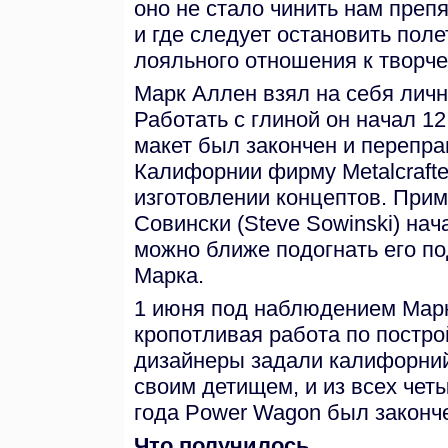
оно не стало чинить нам препя
и где следует остановить поле
лояльного отношения к творче
Марк Аллен взял на себя личн
Работать с глиной он начал 12
макет был закончен и перепр
Калифорнии фирму Мetalcrafte
изготовлении концептов. Прим
Совински (Steve Sowinski) нач
можно ближе подогнать его п
Марка.
1 июня под наблюдением Марка
кропотливая работа по постр
дизайнеры задали калифорний
своим детищем, и из всех чет
года Power Wagon был законч
Что получилось