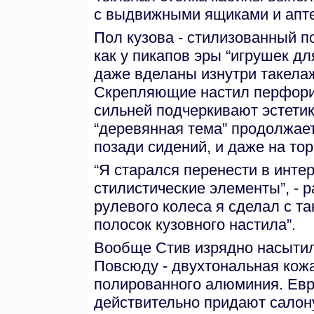
с выдвижными ящиками и апте
Пол кузова - стилизованный п
как у пикапов эры “игрушек дл
даже вделаны изнутри такелаж
Скрепляющие настил перфори
сильней подчеркивают эстетику
“деревянная тема” продолжает
позади сидений, и даже на то
“Я старался перенести в инте
стилистические элементы”, - р
рулевого колеса я сделал с т
полосок кузовного настила”.
Вообще Стив изрядно насытил
Повсюду - двухтональная кожа
полированного алюминия. Евро
действительно придают салону