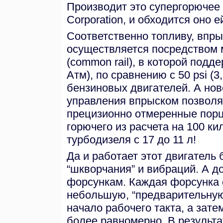
Производит это супергорючее 
Corporation, и обходится оно е
Соответственно топливу, впр
осуществляется посредством 
(common rail), в которой подд
Атм), по сравнению с 50 psi (
бензиновых двигателей. А но
управления впрыском позволя
прецизионно отмеренные порци
горючего из расчета на 100 ки
турбодизеля с 17 до 11 л!
Да и работает этот двигатель
“шкворчания” и вибраций. А д
форсункам. Каждая форсунка 
небольшую, “предварительную
начало рабочего такта, а зате
более равномерно. В результа