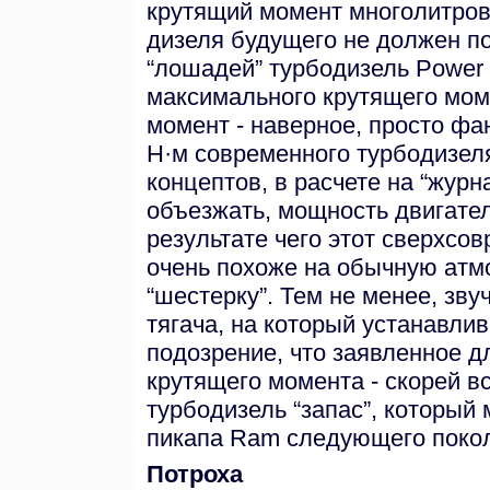
крутящий момент многолитрово
дизеля будущего не должен по
“лошадей” турбодизель Power 
максимального крутящего мом
момент - наверное, просто фа
Н·м современного турбодизеля
концептов, в расчете на “журн
объезжать, мощность двигате
результате чего этот сверхсо
очень похоже на обычную ат
“шестерку”. Тем не менее, зву
тягача, на который устанавли
подозрение, что заявленное д
крутящего момента - скорей в
турбодизель “запас”, который
пикапа Ram следующего поко
Потроха