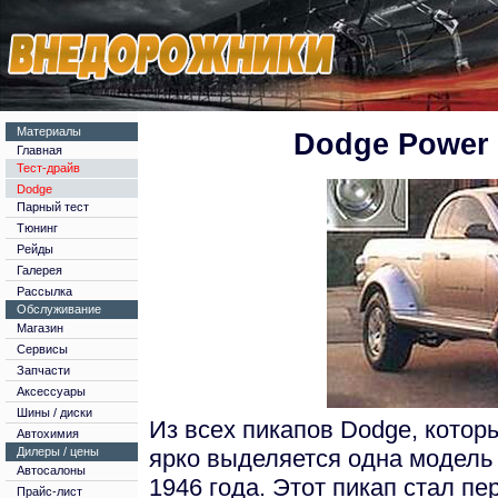
М
атериалы
Dodge Power 
Главная
Тест-драйв
Dodge
Парный тест
Тюнинг
Рейды
Галерея
Рассылка
О
бслуживание
Магазин
Сервисы
Запчасти
Аксессуары
Шины / диски
Из всех пикапов Dodge, которы
Автохимия
Д
илеры / цены
ярко выделяется одна модель
Автосалоны
1946 года. Этот пикап стал 
Прайс-лист