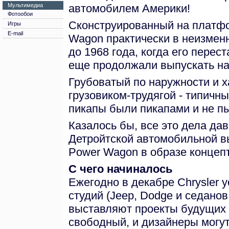
М
ультимедиа
автомобилем Америки!
Фотообои
Сконструированный на платфо
Игры
E-mail
Wagon практически в неизме
до 1968 года, когда его перес
еще продолжали выпускать на 
Грубоватый по наружности и 
грузовиком-трудягой - типичн
пикапы были пикапами и не пы
Казалось бы, все это дела да
Детройтской автомобильной в
Power Wagon в образе концепт
С чего начиналось
Ежегодно в декабре Chrysler 
студий (Jeep, Dodge и седанов 
выставляют проекты будущих 
свободный, и дизайнеры могут 