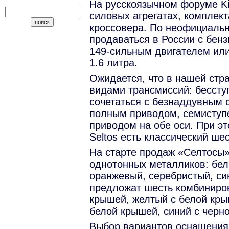
На русскоязычном форуме Ki
силовых агрегатах, комплект
кроссовера. По неофициальн
продаваться в России с бе
149-сильным двигателем ил
1.6 литра.
Ожидается, что в нашей стра
видами трансмиссий: бессту
сочетаться с безнаддувным 
полным приводом, семиступе
приводом на обе оси. При эт
Seltos есть классический ше
На старте продаж «Селтосы»
однотонных металликов: бел
оранжевый, серебристый, си
предложат шесть комбиниро
крышей, желтый с белой кры
белой крышей, синий с черн
Выбор вариантов оснащения 