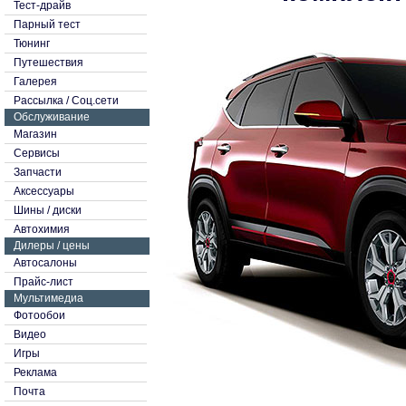
Тест-драйв
Парный тест
Тюнинг
Путешествия
Галерея
Рассылка
/
Соц.сети
Обслуживание
Магазин
Сервисы
Запчасти
Аксессуары
Шины / диски
Автохимия
Дилеры / цены
Автосалоны
Прайс-лист
Мультимедиа
Фотообои
Видео
Игры
Реклама
Почта