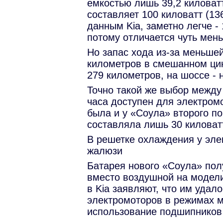
емкостью лишь 39,2 киловат
составляет 100 киловатт (1
данным Kia, заметно легче -
потому отличается чуть мен
Но запас хода из-за меньше
километров в смешанном цик
279 километров, на шоссе - 
Точно такой же выбор между 
часа доступен для электромо
была и у «Соула» второго по
составляла лишь 30 киловат
В решетке охлаждения у эл
жалюзи
Батарея нового «Соула» пол
вместо воздушной на модели
в Kia заявляют, что им удал
электромоторов в режимах м
использование подшипников