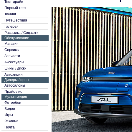
Тест-драйв
Парный тест
Тюнинг
Путешествия
Галерея
Рассылка
/
Соц.сети
Обслуживание
Магазин
Сервисы
Запчасти
Аксессуары
Шины / диски
Автохимия
Дилеры / цены
Автосалоны
Прайс-лист
Мультимедиа
Фотообои
Видео
Игры
Реклама
Почта