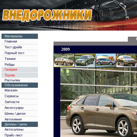
Материалы
Главная
Тест-драйв
2009
Парный тест
Тюнинг
Рейды
Галерея
Toyota
Рассылка
Обслуживание
Магазин
Сервисы
Запчасти
Аксессуары
Шины / диски
Автохимия
Дилеры / цены
Автосалоны
Прайс-лист