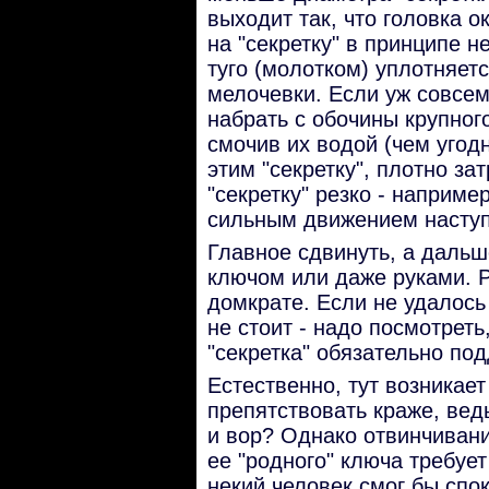
выходит так, что головка о
на "секретку" в принципе н
туго (молотком) уплотняет
мелочевки. Если уж совсем 
набрать с обочины крупного
смочив их водой (чем угодн
этим "секретку", плотно за
"секретку" резко - наприме
сильным движением наступ
Главное сдвинуть, а дальш
ключом или даже руками. Р
домкрате. Если не удалось 
не стоит - надо посмотреть
"секретка" обязательно под
Естественно, тут возникает
препятствовать краже, ве
и вор? Однако отвинчивани
ее "родного" ключа требует
некий человек смог бы спо