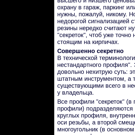
высшего и низшего ценовых
охрану в гараж, паркинг или
нужны, пожалуй, никому. Н
недорогой сигнализацией с
резины нередко считают ну
"секреток", чтоб уже точно
стоящим на кирпичах.
Совершенно секретно
В технической терминолог
нестандартного профиля". 
довольно нехитрую суть: эт
штатным инструментом, а 
существующими всего в нес
у владельца.
Все профили "секреток" (в
профили) подразделяются н
круглых профиля, внутренн
оси резьбы, а второй смещ
многоугольник (в основном 